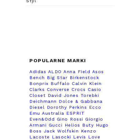
Styl
POPULARNE MARKI
Adidas
ALDO
Anna Field
Asos
Bench
Big Star
Birkenstock
Bonprix
Buffalo
Calvin Klein
Clarks
Converse
Crocs
Casio
Closet
David Jones Torebki
Deichmann
Dolce & Gabbana
Diesel
Dorothy Perkins
Ecco
Emu Australia
ESPRIT
Even&Odd
Gino Rossi
Giorgio
Armani
Gucci
Helios Buty
Hugo
Boss
Jack Wolfskin
Kenzo
Lacoste
Lasocki
Levis
Love