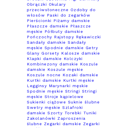
Obrączki
Okulary
przeciwsłoneczne
Ozdoby do
włosów
Paski do zegarków
Pierścionki
Piżamy damskie
Płaszcze damskie
Płaszcze
męskie
Półbuty damskie
Pończochy
Rajstopy
Rękawiczki
Sandały damskie
Sandały
męskie
Spodnie damskie
Getry
Glany
Gorsety
Kalosze damskie
Klapki damskie
Kolczyki
Kombinezony damskie
Koszule
damskie
Koszule męskie
Koszule nocne
Kozaki damskie
Kurtki damskie
Kurtki męskie
Legginsy
Marynarki męskie
Spodnie męskie
Stringi
Stringi
męskie
Stroje kąpielowe
Sukienki ciążowe
Suknie ślubne
Swetry męskie
Szlafroki
damskie
Szorty
Torebki
Tuniki
Zakolanówki
Zaproszenia
ślubne
Zegarki damskie
Zegarki