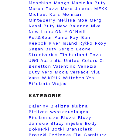
Moschino
Mango
Maciejka Buty
Marco Tozzi
Marc Jacobs
MEXX
Michael Kors
Monnari
Mint&Berry
Melissa
Moe
Merg
Nessi Buty
New Balance
Nike
New Look
ONLY
O"Neill
Pull&Bear
Puma
Ray-Ban
Reebok
River Island
Ryłko
Roxy
Sagan Buty
Sergio Leone
Stradivarius
Timberland
Tova
UGG Australia
United Colors Of
Benetton
Valentino
Venezia
Buty
Vero Moda
Versace
Vila
Vans
W.KRUK
Wittchen
Yes
Biżuteria
Wojas
KATEGORIE
Baleriny
Bielizna ślubna
Bielizna wyszczuplająca
Biustonosze
Bluzki
Bluzy
damskie
Bluzy męskie
Body
Bokserki
Botki
Bransoletki
Broszki
Czółenka
Figi
Garnitury