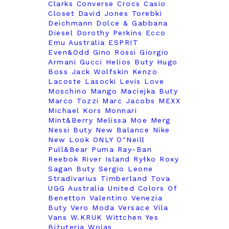
Clarks
Converse
Crocs
Casio
Closet
David Jones Torebki
Deichmann
Dolce & Gabbana
Diesel
Dorothy Perkins
Ecco
Emu Australia
ESPRIT
Even&Odd
Gino Rossi
Giorgio
Armani
Gucci
Helios Buty
Hugo
Boss
Jack Wolfskin
Kenzo
Lacoste
Lasocki
Levis
Love
Moschino
Mango
Maciejka Buty
Marco Tozzi
Marc Jacobs
MEXX
Michael Kors
Monnari
Mint&Berry
Melissa
Moe
Merg
Nessi Buty
New Balance
Nike
New Look
ONLY
O"Neill
Pull&Bear
Puma
Ray-Ban
Reebok
River Island
Ryłko
Roxy
Sagan Buty
Sergio Leone
Stradivarius
Timberland
Tova
UGG Australia
United Colors Of
Benetton
Valentino
Venezia
Buty
Vero Moda
Versace
Vila
Vans
W.KRUK
Wittchen
Yes
Biżuteria
Wojas