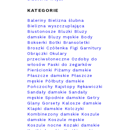
KATEGORIE
Baleriny
Bielizna ślubna
Bielizna wyszczuplająca
Biustonosze
Bluzki
Bluzy
damskie
Bluzy męskie
Body
Bokserki
Botki
Bransoletki
Broszki
Czółenka
Figi
Garnitury
Obrączki
Okulary
przeciwsłoneczne
Ozdoby do
włosów
Paski do zegarków
Pierścionki
Piżamy damskie
Płaszcze damskie
Płaszcze
męskie
Półbuty damskie
Pończochy
Rajstopy
Rękawiczki
Sandały damskie
Sandały
męskie
Spodnie damskie
Getry
Glany
Gorsety
Kalosze damskie
Klapki damskie
Kolczyki
Kombinezony damskie
Koszule
damskie
Koszule męskie
Koszule nocne
Kozaki damskie