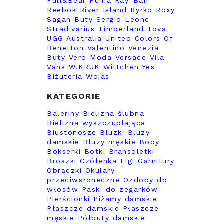
Pull&Bear
Puma
Ray-Ban
Reebok
River Island
Ryłko
Roxy
Sagan Buty
Sergio Leone
Stradivarius
Timberland
Tova
UGG Australia
United Colors Of
Benetton
Valentino
Venezia
Buty
Vero Moda
Versace
Vila
Vans
W.KRUK
Wittchen
Yes
Biżuteria
Wojas
KATEGORIE
Baleriny
Bielizna ślubna
Bielizna wyszczuplająca
Biustonosze
Bluzki
Bluzy
damskie
Bluzy męskie
Body
Bokserki
Botki
Bransoletki
Broszki
Czółenka
Figi
Garnitury
Obrączki
Okulary
przeciwsłoneczne
Ozdoby do
włosów
Paski do zegarków
Pierścionki
Piżamy damskie
Płaszcze damskie
Płaszcze
męskie
Półbuty damskie