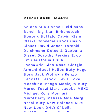
POPULARNE MARKI
Adidas
ALDO
Anna Field
Asos
Bench
Big Star
Birkenstock
Bonprix
Buffalo
Calvin Klein
Clarks
Converse
Crocs
Casio
Closet
David Jones Torebki
Deichmann
Dolce & Gabbana
Diesel
Dorothy Perkins
Ecco
Emu Australia
ESPRIT
Even&Odd
Gino Rossi
Giorgio
Armani
Gucci
Helios Buty
Hugo
Boss
Jack Wolfskin
Kenzo
Lacoste
Lasocki
Levis
Love
Moschino
Mango
Maciejka Buty
Marco Tozzi
Marc Jacobs
MEXX
Michael Kors
Monnari
Mint&Berry
Melissa
Moe
Merg
Nessi Buty
New Balance
Nike
New Look
ONLY
O"Neill