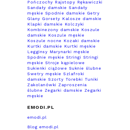
Pończochy
Rajstopy
Rękawiczki
Sandały damskie
Sandały
męskie
Spodnie damskie
Getry
Glany
Gorsety
Kalosze damskie
Klapki damskie
Kolczyki
Kombinezony damskie
Koszule
damskie
Koszule męskie
Koszule nocne
Kozaki damskie
Kurtki damskie
Kurtki męskie
Legginsy
Marynarki męskie
Spodnie męskie
Stringi
Stringi
męskie
Stroje kąpielowe
Sukienki ciążowe
Suknie ślubne
Swetry męskie
Szlafroki
damskie
Szorty
Torebki
Tuniki
Zakolanówki
Zaproszenia
ślubne
Zegarki damskie
Zegarki
męskie
EMODI.PL
emodi.pl
Blog emodi.pl